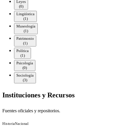
Leyes
(
0
)
Lingüística
(
1
)
Museología
(
1
)
Patrimonio
(
1
)
Política
(
1
)
Psicología
(
0
)
Sociología
(
3
)
Instituciones y Recursos
Fuentes oficiales y repositorios.
Historia
Nacional